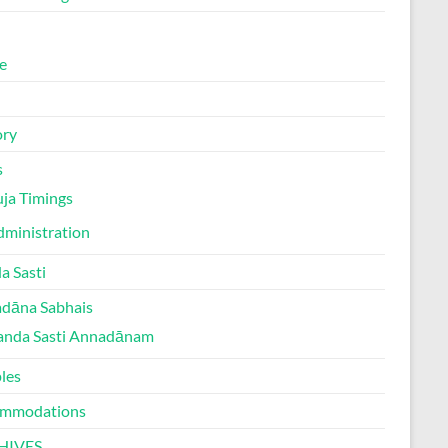
e
ory
s
ja Timings
ministration
a Sasti
dāna Sabhais
anda Sasti Annadānam
les
mmodations
HIVES