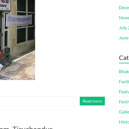
Dece
Nove
July
June
Cat
Bhak
Facil
Feat
Read more
Festi
Gall
Hist