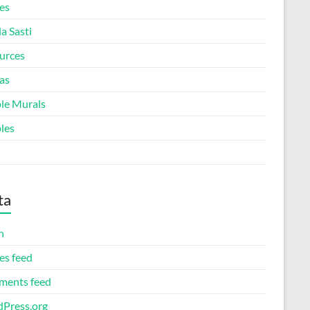
es
a Sasti
urces
as
le Murals
les
ta
n
es feed
ents feed
Press.org