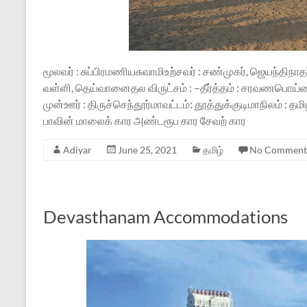
மூலவர் : சுப்பிரமணியசுவாமிஉற்சவர் : சண்முகர், ஜெயந்திநா
வள்ளி, தெய்வானைதல விருட்சம் : –தீர்த்தம் : சரவணபொய
முன்ஊர் : திருச்செந்தூர்மாவட்டம்: தூத்துக்குடிமாநிலம் :
பாவின் மாலைக் கார அண்டரூப கார சேவற் கார
Adiyar
June 25, 2021
தமிழ்
No Comment
Devasthanam Accommodations