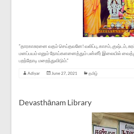
“தாரகாசுரனை வதம் செய்தவனே! வலிப்பு, காசம், குஷ்டம், சுரம்,
மனப்பயம் எனும் நோய்களனைத்தும் பன்னீர் இலையில் வைத்துத் த
பறந்தோடி மறைந்துவிடும்.”
Adiyar
June 27, 2021
தமிழ்
Devasthānam Library