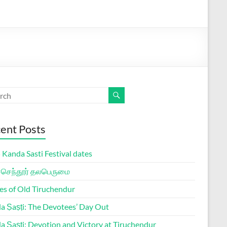
ent Posts
Kanda Sasti Festival dates
ச்செந்தூர் தலபெருமை
es of Old Tiruchendur
a Ṣaṣṭi: The Devotees’ Day Out
a Ṣaṣṭi: Devotion and Victory at Tiruchendur