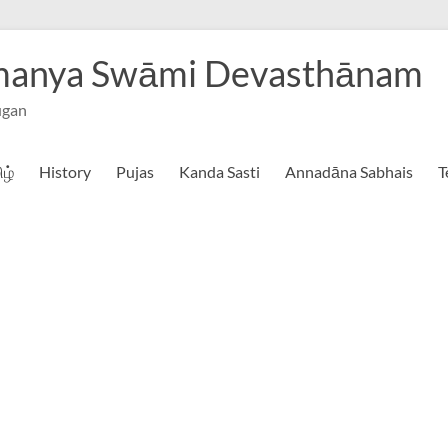
hmanya Swāmi Devasthānam
ugan
ிழ்
History
Pujas
Kanda Sasti
Annadāna Sabhais
T