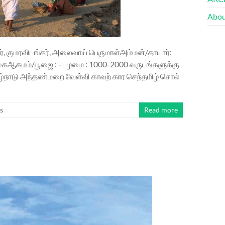
Abou
தர், குமரவிடங்கர், அலைவாய் பெருமாள்அம்மன்/தாயார்:
்கைஆகமம்/பூஜை : –பழமை : 1000-2000 வருடங்களுக்கு
 தமிழ்நாடு அந்தண்மறை வேள்வி காவற் கார செந்தமிழ் சொல்
s
Read more