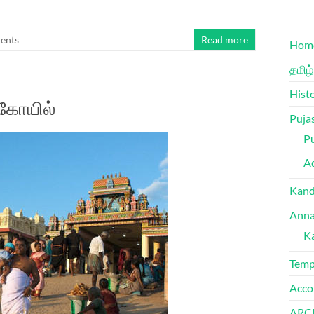
ents
Read more
Hom
தமிழ்
Hist
்கோயில்
Puja
Pu
Ad
Kand
Anna
K
Temp
Acco
ARC