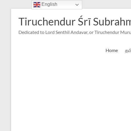
English
Skip
to
Tiruchendur Śrī Subra
content
Dedicated to Lord Senthil Andavar, or Tiruchendur Mur
Home
தம