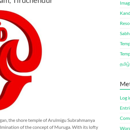
am, Tiruchendur
Imag
Kand
Reso
Sabh
Temp
Temp
தமிழ்
Me
Log i
Entri
Comm
ugan, the shore temple of Arulmigu Subrahmanya
lmination of the concept of Muruga. With its lofty
Word