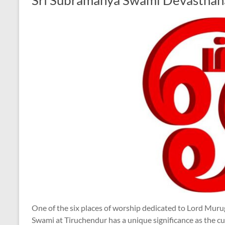
Śrī Subramanya Swami Devasthan
One of the six places of worship dedicated to Lord Mur
Swami at Tiruchendur has a unique significance as the cu