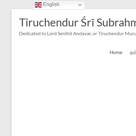
English
Skip
to
Tiruchendur Śrī Subra
content
Dedicated to Lord Senthil Andavar, or Tiruchendur Mur
Home
தம