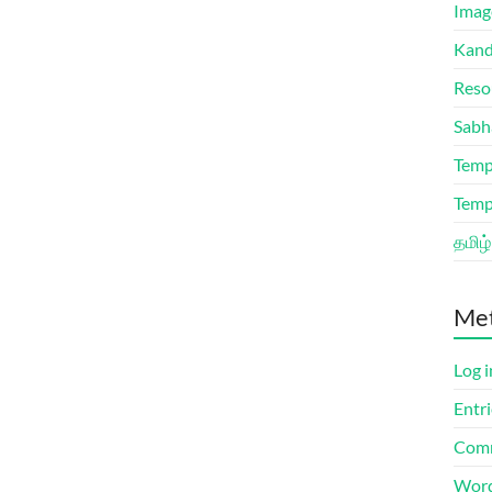
Imag
Kand
Reso
Sabh
Temp
Temp
தமிழ்
Me
Log i
Entri
Comm
Word