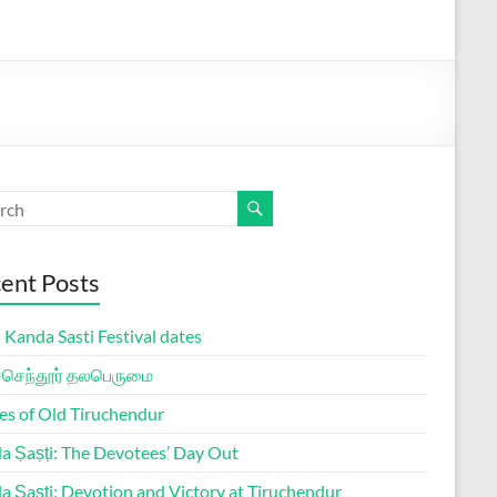
ent Posts
Kanda Sasti Festival dates
ச்செந்தூர் தலபெருமை
es of Old Tiruchendur
a Ṣaṣṭi: The Devotees’ Day Out
a Ṣaṣṭi: Devotion and Victory at Tiruchendur