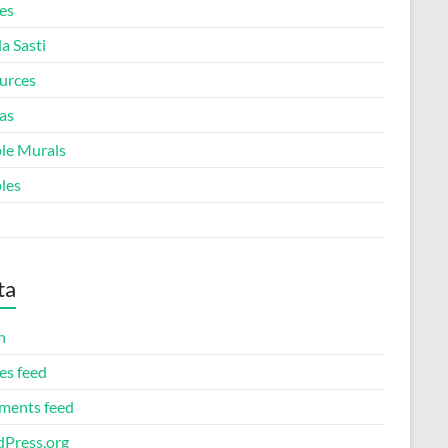
es
a Sasti
urces
as
le Murals
les
ta
n
es feed
ents feed
Press.org