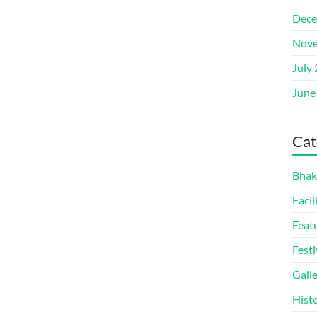
Dece
Nove
July
June
Cat
Bhak
Facil
Feat
Festi
Gall
Hist