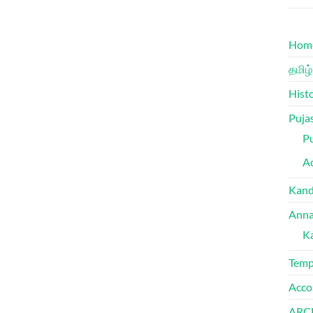
Hom
தமிழ்
Hist
Puja
Pu
Ad
Kand
Anna
K
Temp
Acco
ARC