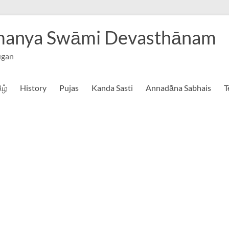
hmanya Swāmi Devasthānam
ugan
ிழ்
History
Pujas
Kanda Sasti
Annadāna Sabhais
T