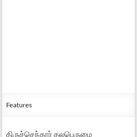
Features
திருச்செந்தூர் தலபெருமை