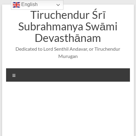
English
Skip
Tiruchendur Śrī
to
content
Subrahmanya Swāmi
Devasthānam
Dedicated to Lord Senthil Andavar, or Tiruchendur
Murugan
Menu