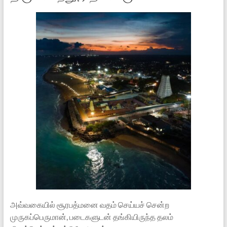
அவ்வகையில் சூரபத்மனை வதம் செய்யச் சென்ற
முருகப்பெருமான், படைகளுடன் தங்கியிருந்த தலம்